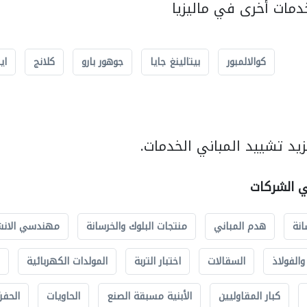
مات أخرى في ماليزيا
كوالالمبور
بيتالينغ جايا
جوهور بارو
كلانج
اي
يد تشييد المباني الخدمات.
ي الشركات
انة
هدم المباني
منتجات البلوك والخرسانة
مهندسي الانش
الفولاذ
السقالات
اختبار التربة
المولدات الكهربائية
كبار المقاوليين
الأبنية مسبقة الصنع
الحاويات
الحفري