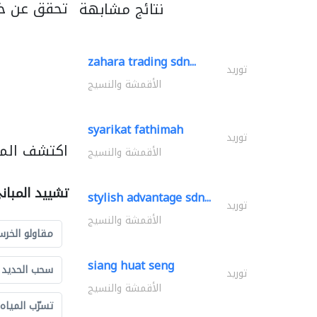
تحقق عن خد
نتائج مشابهة
zahara trading sdn...
توريد
الأقمشة والنسيج
syarikat fathimah
توريد
اكتشف المز
الأقمشة والنسيج
تشييد المبان
stylish advantage sdn...
توريد
الأقمشة والنسيج
مقاولو الخرس
siang huat seng
سحب الحديد و
توريد
الأقمشة والنسيج
تسرّب المياه