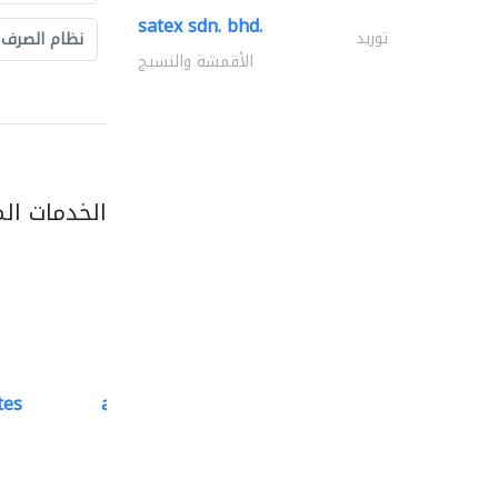
satex sdn. bhd.
توريد
نظام الصرف
الأقمشة والنسيج
الخدمات ال
tes
accurate bldh cont..
كبار المقاوليين