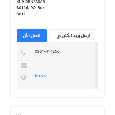
XI 9 DENPASAR
80116, P.O. Box:
8011...
أرسل بريد الكتروني
اتصل الآن
0361-414856
http://