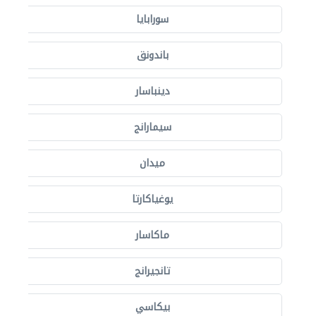
سورابايا
باندونق
دينباسار
سيمارانج
ميدان
يوغياكارتا
ماكاسار
تانجيرانج
بيكاسي