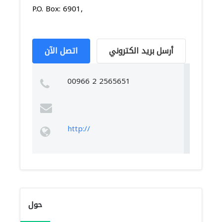
P.O. Box: 6901,
أرسل بريد الكتروني
اتصل الآن
00966 2 2565651
http://
حول