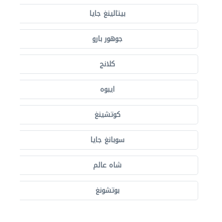
بيتالينغ جايا
جوهور بارو
كلانج
ايبوه
كوتشينغ
سوبانغ جايا
شاه عالم
بوتشونغ