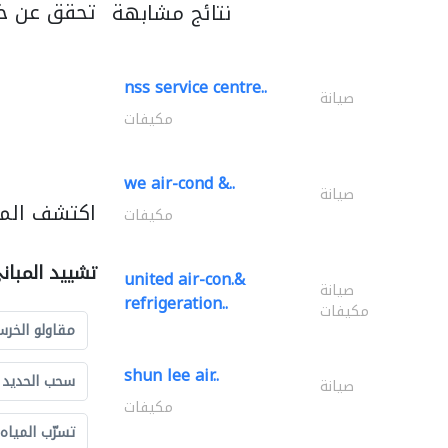
تحقق عن خد
نتائج مشابهة
nss service centre..
صيانة
مكيفات
we air-cond &..
صيانة
اكتشف المز
مكيفات
تشييد المبان
united air-con.&
صيانة
refrigeration..
مكيفات
مقاولو الخرس
shun lee air..
سحب الحديد و
صيانة
مكيفات
تسرّب المياه