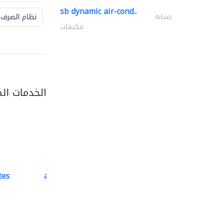
sb dynamic air-cond..
صيانة
نظام الصرف
مكيفات
الخدمات ال
tes
accurate bldh cont..
كبار المقاوليين