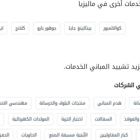
مات أخرى في ماليزيا
كوالالمبور
بيتالينغ جايا
جوهور بارو
كلانج
اي
يد تشييد المباني الخدمات.
ي الشركات
انة
هدم المباني
منتجات البلوك والخرسانة
مهندسي الانش
الفولاذ
السقالات
اختبار التربة
المولدات الكهربائية
كبار المقاوليين
الأبنية مسبقة الصنع
الحاويات
الحفري