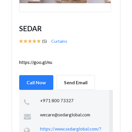
SEDAR
(5)
Curtains
https://goo.gl/maps/eBHvF9sSFZ6mvPNX9
Call Now
Send Email
+971 800 73327
wecare@sedarglobal.com
https://www.sedarglobal.com/?