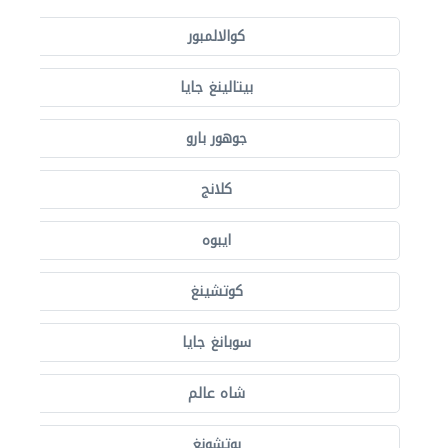
كوالالمبور
بيتالينغ جايا
جوهور بارو
كلانج
ايبوه
كوتشينغ
سوبانغ جايا
شاه عالم
بوتشونغ