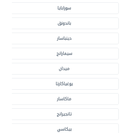
سورابايا
باندونق
دينباسار
سيمارانج
ميدان
يوغياكارتا
ماكاسار
تانجيرانج
بيكاسي