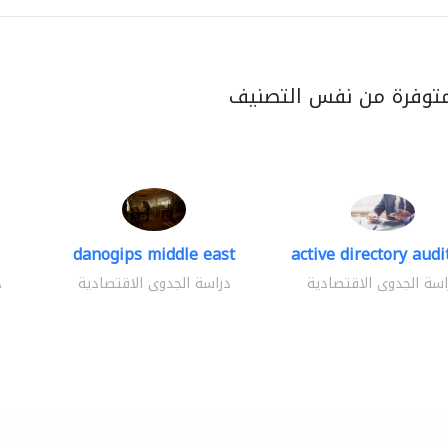
متوفرة من نفس التصنيف
danogips middle east
active directory audi
اسة الجدوى الاقتصادية
دراسة الجدوى الاقتصادية
د