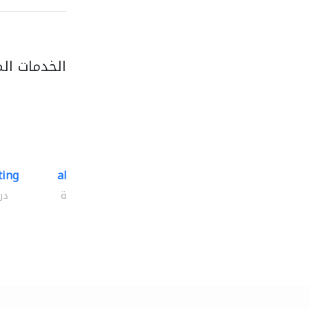
الخدمات ال
ting
al safwa consultancy..
دراسة الجدوى الاقتصادية
در