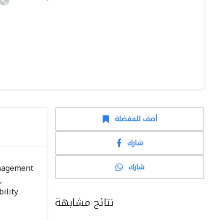
أضف للمفضلة
شارك
شارك
anagement
,
ility
نتائج مشابهة