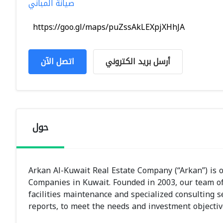
صيانة المباني
https://goo.gl/maps/puZssAkLEXpjXHhJA
أرسل بريد الكتروني
اتصل الآن
حول
Arkan Al-Kuwait Real Estate Company (“Arkan”) is 
Companies in Kuwait. Founded in 2003, our team of 
facilities maintenance and specialized consulting se
reports, to meet the needs and investment objective