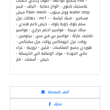
بجميع انواعها - صوف زجاجي اخشاب mdf -
بلاستيك نايلون - الواح حماية - الياف - فيبر
ميش fiber mesh - ووتر ستوب water stop
دهانات عزل - mc1 - مسامير - شبك لياسة -
سلم بلوك زاوية بلوك - خيش ناعم هندي -
سلك تربيط - مواسير اخضر حراري - مواسير
تغليف عازلة - مواسير بي في سي - بيتومين -
رولات عزل ايزوماكس رولات عزل سابتكس -
هوردي جميع المقاسات - فلين - ترويبة - غراء
عالي الجودة - مواد الإضافة الى الخرسانة -
خيش - أسفلت - قار
أضف للمفضلة
شارك