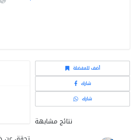
أضف للمفضلة
شارك
شارك
نتائج مشابهة
تحقق عن خد