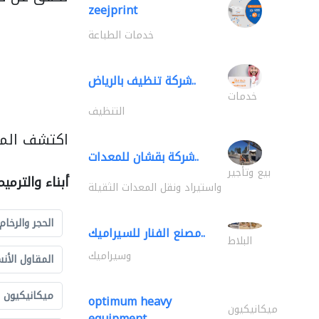
zeejprint
خدمات الطباعة
شركة تنظيف بالرياض..
خدمات
التنظيف
اكتشف المزي
شركة بقشان للمعدات..
بيع وتأجير
أبناء والترمي
واستيراد ونقل المعدات الثقيلة
الحجر والرخام
مصنع الفنار للسيراميك..
البلاط
وسيراميك
المقاول الأن
ميكانيكيون
optimum heavy
ميكانيكيون
equipment..