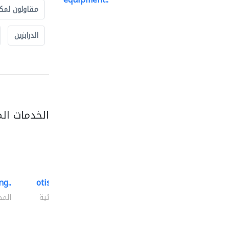
مقاولون لمك
الدرابزين
الخدمات ال
g..
otis, united technologies
المصاعد والسلالم الكهربائية
المص