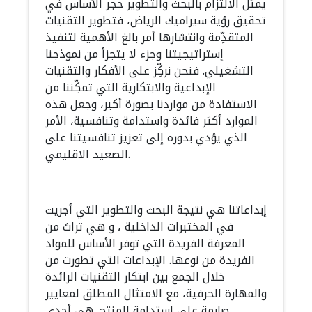
يمثل الالتزام بالبحث والتطوير حجر الأساس في
تحقيق رؤية سيراميك الرياض، فتطوير التقنيات
المتقدِّمة وانتشارها أمر بالغ الأهمية لتنفيذ
إستراتيجيتنا وجزء لا يتجزأ من نموذجنا
التشغيلي. فنحن نركِّز على الأفكار والتقنيات
الإبداعية والابتكارية التي تمكِّننا من
الاستفادة من مواردنا بصورة أكبر، وجعل هذه
الموارد أكثر فائدة واستدامة وتنافسية، الأمر
الذي يؤدي بدوره إلى تعزيز تنافسيتنا على
الصعيد الاقليمي.
إبداعاتنا هي نتيجة البحث والتطوير التي أجريت
في المختبرات الداخلية ، و هي تراث من
المعرفة الفريدة التي توفر الأساس للمواد
الفريدة من نوعها. الإبداعات التي تطورت من
خلال الجمع بين ابتكار التقنيات الرائدة
والمهارة الحرفية، مع الامتثال المطلق لمعايير
صارمة على استدامة المنتج, هي أحدى