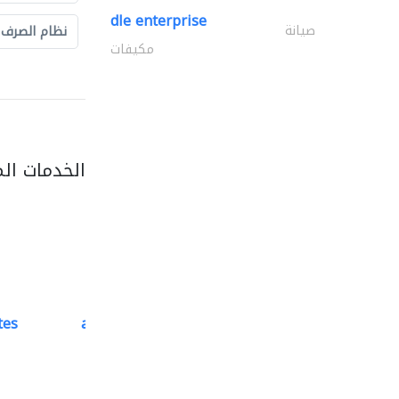
dle enterprise
صيانة
نظام الصرف
مكيفات
الخدمات ال
tes
accurate bldh cont..
كبار المقاوليين