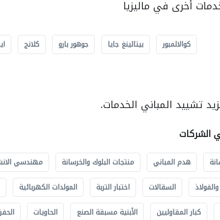
مات أخرى في ماليزيا
كوالالمبور
بيتالينغ جايا
جوهور بارو
كلانج
اي
يد تشييد المباني الخدمات.
ي الشركات
انة
هدم المباني
منتجات البلوك والخرسانة
مهندسي الانش
الفولاذ
السقالات
اختبار التربة
المولدات الكهربائية
كبار المقاوليين
الأبنية مسبقة الصنع
الحاويات
الحفري