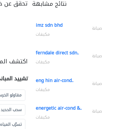
تحقق عن خد
نتائج مشابهة
imz sdn bhd
صيانة
مكيفات
ferndale direct sdn..
صيانة
اكتشف المز
مكيفات
تشييد المبان
eng hin air-cond..
صيانة
مكيفات
مقاولو الخرس
energetic air-cond &..
سحب الحديد و
صيانة
مكيفات
تسرّب المياه