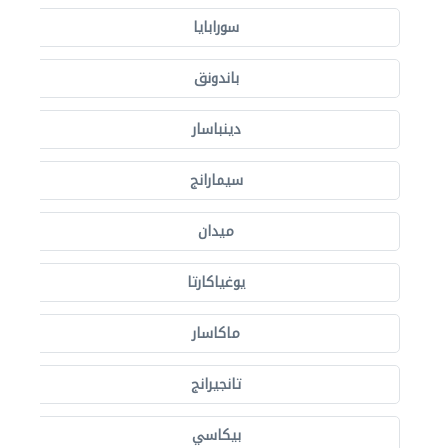
سورابايا
باندونق
دينباسار
سيمارانج
ميدان
يوغياكارتا
ماكاسار
تانجيرانج
بيكاسي