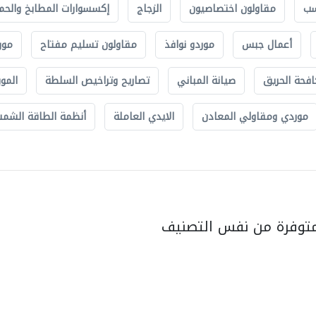
سب
مقاولون اختصاصيون
الزجاج
إكسسوارات المطابخ والحم
أعمال جبس
موردو نوافذ
مقاولون تسليم مفتاح
مور
افحة الحريق
صيانة المباني
تصاريح وتراخيص السلطة
الموب
موردي ومقاولي المعادن
الايدي العاملة
أنظمة الطاقة الشمسي
متوفرة من نفس التصنيف