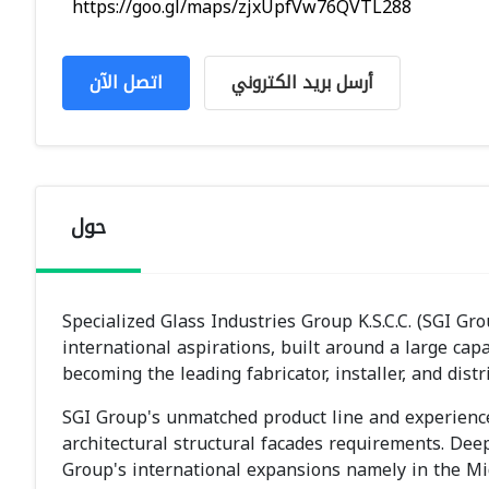
https://goo.gl/maps/zjxUpfVw76QVTL288
أرسل بريد الكتروني
اتصل الآن
حول
Specialized Glass Industries Group K.S.C.C. (SGI Gr
international aspirations, built around a large capa
becoming the leading fabricator, installer, and dist
SGI Group's unmatched product line and experience 
architectural structural facades requirements. Dee
Group's international expansions namely in the Midd