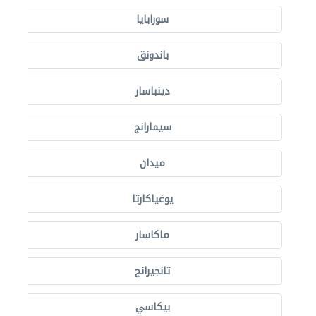
سورابايا
باندونق
دينباسار
سيمارانج
ميدان
يوغياكارتا
ماكاسار
تانجيرانج
بيكاسي