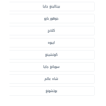
بيتالينغ جايا
جوهور بارو
كلانج
ايبوه
كوتشينغ
سوبانغ جايا
شاه عالم
بوتشونغ