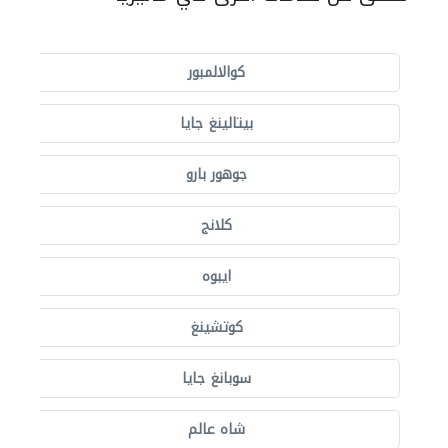
كوالالمبور
بيتالينغ جايا
جوهور بارو
كلانج
ايبوه
كوتشينغ
سوبانغ جايا
شاه عالم