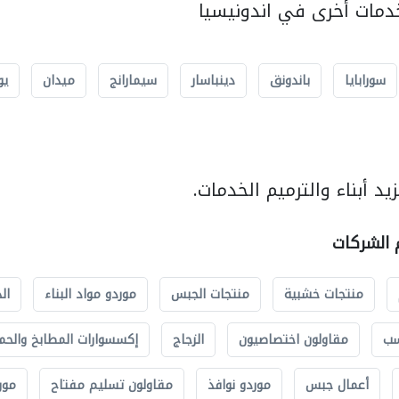
مات أخرى في اندونيسيا
سورابايا
باندونق
دينباسار
سيمارانج
ميدان
يو
د أبناء والترميم الخدمات.
م الشركات
منتجات خشبية
منتجات الجبس
موردو مواد البناء
ال
سب
مقاولون اختصاصيون
الزجاج
إكسسوارات المطابخ والحم
أعمال جبس
موردو نوافذ
مقاولون تسليم مفتاح
مور