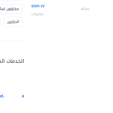
sion cv
صيانة
مقاولون لمك
مكيفات
الدرابزين
الخدمات ال
d..
al barary aluminum..
المنيوم