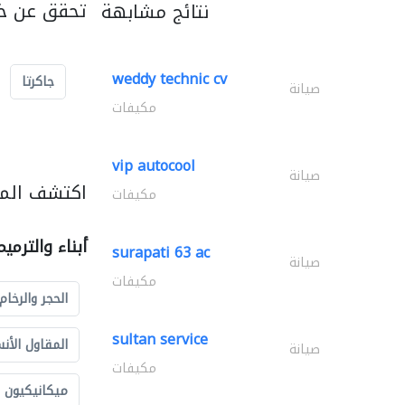
تحقق عن خد
نتائج مشابهة
weddy technic cv
جاكرتا
صيانة
مكيفات
vip autocool
صيانة
اكتشف المزي
مكيفات
أبناء والترمي
surapati 63 ac
صيانة
مكيفات
الحجر والرخام
sultan service
المقاول الأن
صيانة
مكيفات
ميكانيكيون