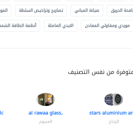
افحة الحريق
صيانة المباني
تصاريح وتراخيص السلطة
الموب
موردي ومقاولي المعادن
الايدي العاملة
أنظمة الطاقة الشمسي
متوفرة من نفس التصنيف
lc
al rawaa glass..
stars aluminium an
الزجاج
المنيوم