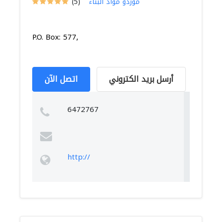
موردو مواد البناء
(5)
P.O. Box: 577,
أرسل بريد الكتروني
اتصل الآن
6472767
http://