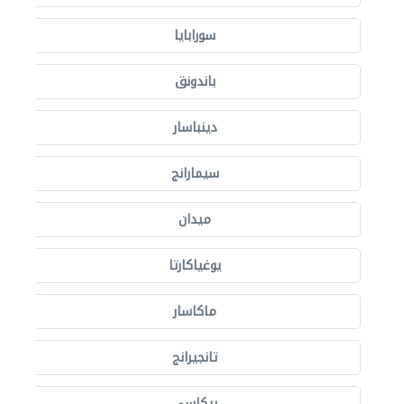
سورابايا
باندونق
دينباسار
سيمارانج
ميدان
يوغياكارتا
ماكاسار
تانجيرانج
بيكاسي