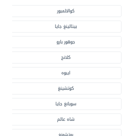
كوالالمبور
بيتالينغ جايا
جوهور بارو
كلانج
ايبوه
كوتشينغ
سوبانغ جايا
شاه عالم
بوتشونغ