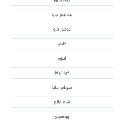
كوالالمبور
بيتالينغ جايا
جوهور بارو
كلانج
ايبوه
كوتشينغ
سوبانغ جايا
شاه عالم
بوتشونغ