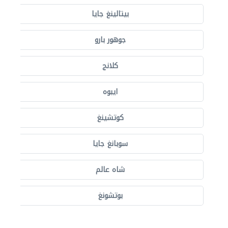
بيتالينغ جايا
جوهور بارو
كلانج
ايبوه
كوتشينغ
سوبانغ جايا
شاه عالم
بوتشونغ