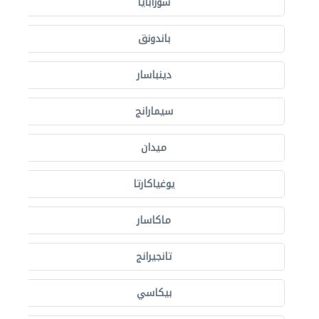
سورابايا
باندونق
دينباسار
سيمارانج
ميدان
يوغياكارتا
ماكاسار
تانجيرانج
بيكاسي