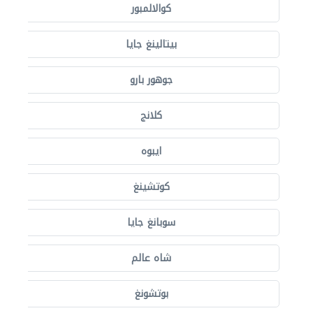
كوالالمبور
بيتالينغ جايا
جوهور بارو
كلانج
ايبوه
كوتشينغ
سوبانغ جايا
شاه عالم
بوتشونغ