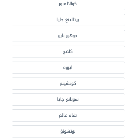
كوالالمبور
بيتالينغ جايا
جوهور بارو
كلانج
ايبوه
كوتشينغ
سوبانغ جايا
شاه عالم
بوتشونغ