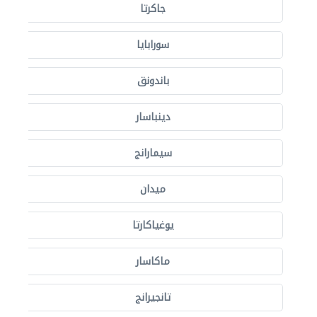
جاكرتا
سورابايا
باندونق
دينباسار
سيمارانج
ميدان
يوغياكارتا
ماكاسار
تانجيرانج