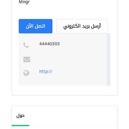
Mngr
أرسل بريد الكتروني
اتصل الآن
44440303
http://
حول