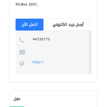
P.O.Box 2051,
أرسل بريد الكتروني
اتصل الآن
44726775
http://
حول