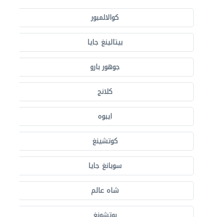
كوالالمبور
بيتالينغ جايا
جوهور بارو
كلانج
ايبوه
كوتشينغ
سوبانغ جايا
شاه عالم
بوتشونغ