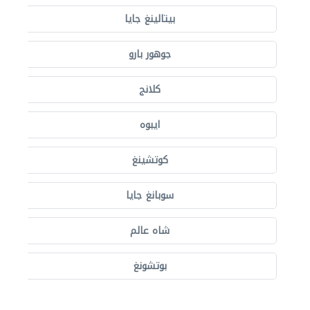
بيتالينغ جايا
جوهور بارو
كلانج
ايبوه
كوتشينغ
سوبانغ جايا
شاه عالم
بوتشونغ