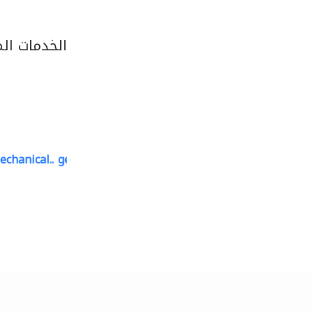
الخدمات ال
echanical..
geco mechanical and..
صيانة مكيفات