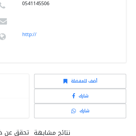
0541145506
http://
أضف للمفضلة
شارك
شارك
تحقق عن خد
نتائج مشابهة