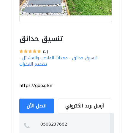
تنسيق حدائق
(5)
تنسيق حدائق
-
معدات الملاعب والمشاتل
-
تصميم الممرات
https://goo.gl/maps/ULNApode9NCNc4M28
أرسل بريد الكتروني
اتصل الآن
0508237662