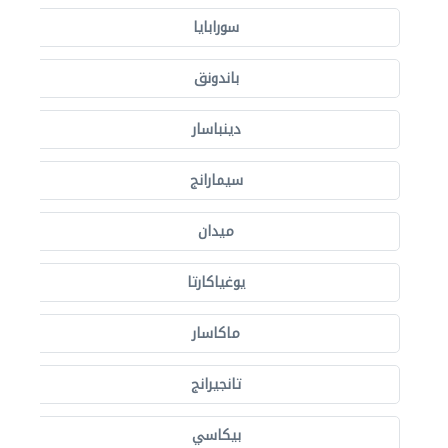
سورابايا
باندونق
دينباسار
سيمارانج
ميدان
يوغياكارتا
ماكاسار
تانجيرانج
بيكاسي