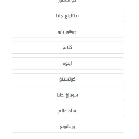
كوالالمبور
بيتالينغ جايا
جوهور بارو
كلانج
ايبوه
كوتشينغ
سوبانغ جايا
شاه عالم
بوتشونغ