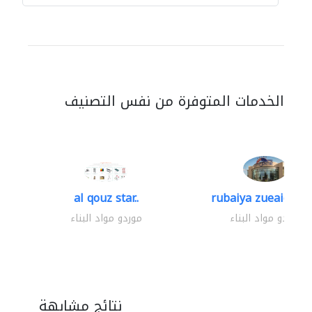
الخدمات المتوفرة من نفس التصنيف
al qouz star..
rubaiya zueaid bldg
موردو مواد البناء
موردو مواد البناء
نتائج مشابهة