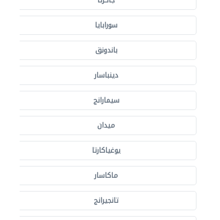
جاكرتا
سورابايا
باندونق
دينباسار
سيمارانج
ميدان
يوغياكارتا
ماكاسار
تانجيرانج