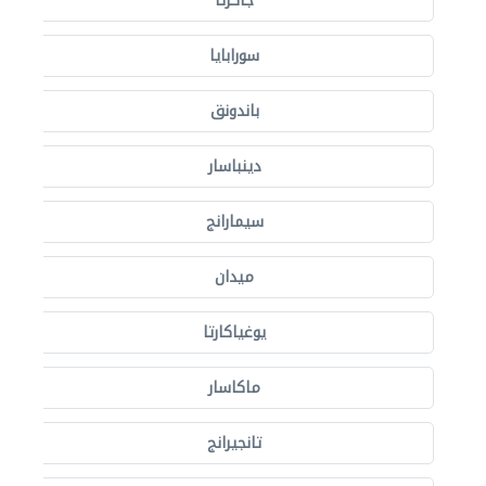
جاكرتا
سورابايا
باندونق
دينباسار
سيمارانج
ميدان
يوغياكارتا
ماكاسار
تانجيرانج