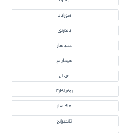
جاكرتا
سورابايا
باندونق
دينباسار
سيمارانج
ميدان
يوغياكارتا
ماكاسار
تانجيرانج