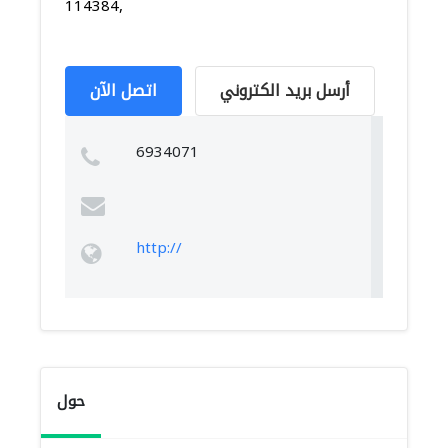
114384,
أرسل بريد الكتروني
اتصل الآن
6934071
http://
حول