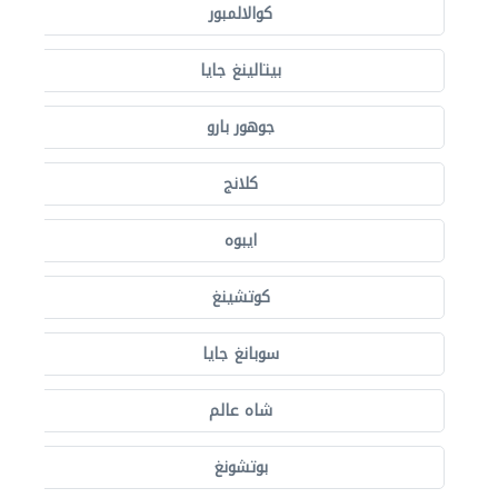
كوالالمبور
بيتالينغ جايا
جوهور بارو
كلانج
ايبوه
كوتشينغ
سوبانغ جايا
شاه عالم
بوتشونغ