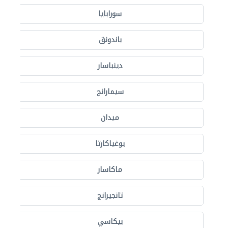
سورابايا
باندونق
دينباسار
سيمارانج
ميدان
يوغياكارتا
ماكاسار
تانجيرانج
بيكاسي