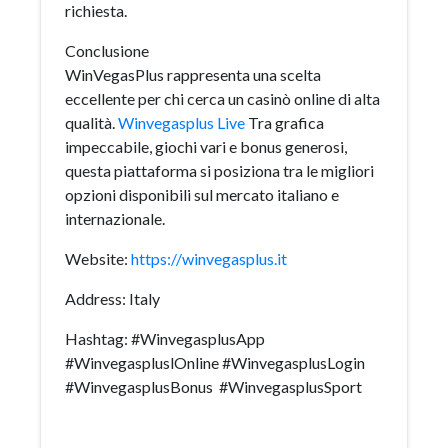
richiesta.
Conclusione
WinVegasPlus rappresenta una scelta
eccellente per chi cerca un casinò online di alta
qualità.
Winvegasplus Live
Tra grafica
impeccabile, giochi vari e bonus generosi,
questa piattaforma si posiziona tra le migliori
opzioni disponibili sul mercato italiano e
internazionale.
Website:
https://winvegasplus.it
Address: Italy
Hashtag: #WinvegasplusApp
#WinvegaspluslOnline #WinvegasplusLogin
#WinvegasplusBonus #WinvegasplusSport