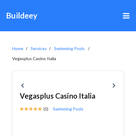
Buildeey
Home
Services
Swimming Pools
Vegasplus Casino Italia
Vegasplus Casino Italia
(5)
Swimming Pools