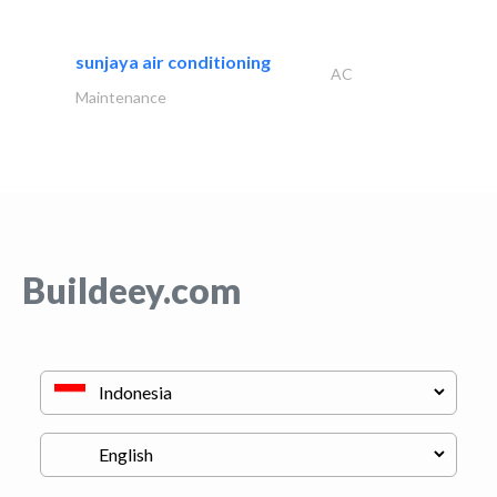
sunjaya air conditioning
AC
Maintenance
Buildeey.com