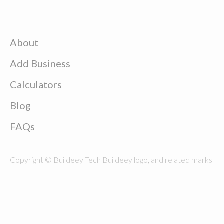
About
Add Business
Calculators
Blog
FAQs
Copyright © Buildeey Tech Buildeey logo, and related marks