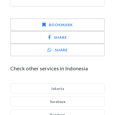
BOOKMARK
SHARE
SHARE
Check other services in Indonesia
Jakarta
Surabaya
Bandung