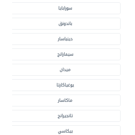
سورابايا
باندونق
دينباسار
سيمارانج
ميدان
يوغياكارتا
ماكاسار
تانجيرانج
بيكاسي