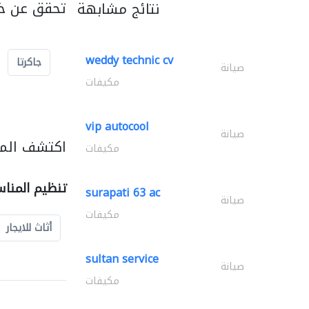
تحقق عن خد
نتائج مشابهة
weddy technic cv
جاكرتا
صيانة
مكيفات
vip autocool
صيانة
اكتشف المز
مكيفات
تنظيم المنا
surapati 63 ac
صيانة
مكيفات
أثاث للايجار
sultan service
صيانة
مكيفات