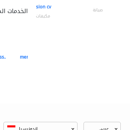
sion cv
الخدمات ال
صيانة
مكيفات
s..
mermaid digital printing..
خدمات الطباعة