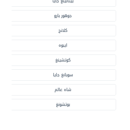
بيتالينغ جايا
جوهور بارو
كلانج
ايبوه
كوتشينغ
سوبانغ جايا
شاه عالم
بوتشونغ