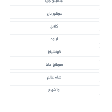
بيتالينغ جايا
جوهور بارو
كلانج
ايبوه
كوتشينغ
سوبانغ جايا
شاه عالم
بوتشونغ