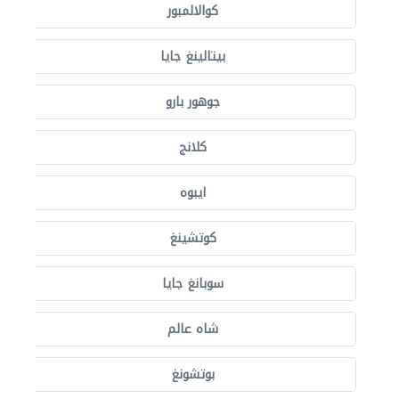
كوالالمبور
بيتالينغ جايا
جوهور بارو
كلانج
ايبوه
كوتشينغ
سوبانغ جايا
شاه عالم
بوتشونغ