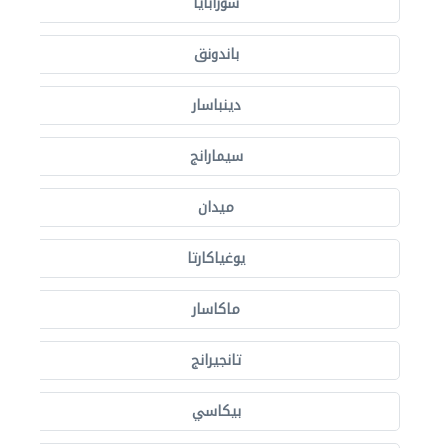
سورابايا
باندونق
دينباسار
سيمارانج
ميدان
يوغياكارتا
ماكاسار
تانجيرانج
بيكاسي