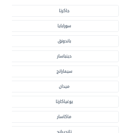
جاكرتا
سورابايا
باندونق
دينباسار
سيمارانج
ميدان
يوغياكارتا
ماكاسار
تانجيرانج